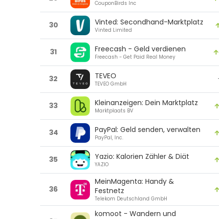
CouponBirds Inc
Vinted: Secondhand-Marktplatz
30
Vinted Limited
Freecash - Geld verdienen
31
Freecash - Get Paid Real Money
TEVEO
32
TEVEO GmbH
Kleinanzeigen: Dein Marktplatz
33
Marktplaats BV
PayPal: Geld senden, verwalten
34
PayPal, Inc.
Yazio: Kalorien Zähler & Diät
35
YAZIO
MeinMagenta: Handy &
36
Festnetz
Telekom Deutschland GmbH
komoot - Wandern und