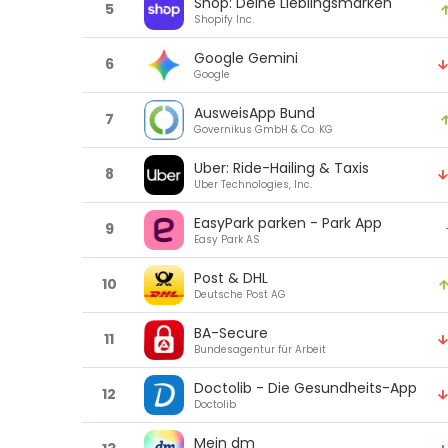
Shop: Deine Lieblingsmarken
5
Shopify Inc.
Google Gemini
6
Google
AusweisApp Bund
7
Governikus GmbH & Co. KG
Uber: Ride-Hailing & Taxis
8
Uber Technologies, Inc.
EasyPark parken - Park App
9
Easy Park AS
Post & DHL
10
Deutsche Post AG
BA-Secure
11
Bundesagentur für Arbeit
Doctolib - Die Gesundheits-App
12
Doctolib
Mein dm