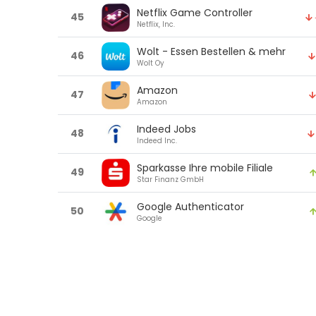
Netflix Game Controller
45
Netflix, Inc.
Wolt - Essen Bestellen & mehr
46
Wolt Oy
Amazon
47
Amazon
Indeed Jobs
48
Indeed Inc.
Sparkasse Ihre mobile Filiale
49
Star Finanz GmbH
Google Authenticator
50
Google