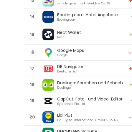
13
dm-drogerie markt GmbH + Co. KG
Booking.com: Hotel Angebote
14
Booking.com
Nect Wallet
15
Nect
Google Maps
16
Google
DB Navigator
17
Deutsche Bahn
Duolingo: Sprachen und Schach
18
Duolingo
CapCut: Foto- und Video-Editor
19
Bytedance Pte. Ltd
Lidl Plus
20
Lidl Digital International GmbH & Co. KG
DEICHMANN Schuhe