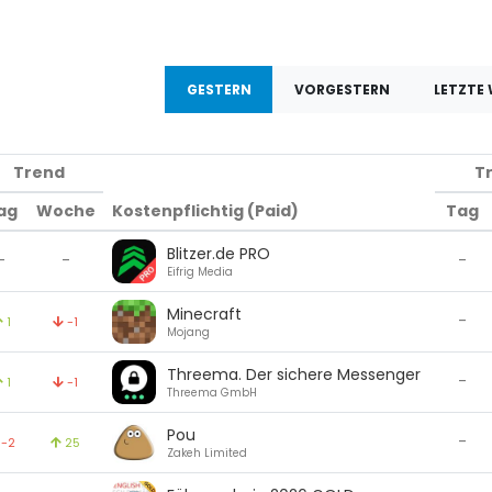
GESTERN
VORGESTERN
LETZTE
Trend
T
ag
Woche
Kostenpflichtig (Paid)
Tag
Blitzer.de PRO
-
-
-
Eifrig Media
Minecraft
-
1
-1
Mojang
Threema. Der sichere Messenger
-
1
-1
Threema GmbH
Pou
-
-2
25
Zakeh Limited