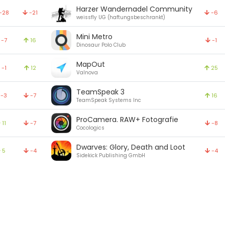
Harzer Wandernadel Community
-28
-21
-6
weissfly UG (haftungsbeschrankt)
Mini Metro
-7
16
-1
Dinosaur Polo Club
MapOut
-1
12
25
Valnova
TeamSpeak 3
-3
-7
16
TeamSpeak Systems Inc
ProCamera. RAW+ Fotografie
11
-7
-8
Cocologics
Dwarves: Glory, Death and Loot
5
-4
-4
Sidekick Publishing GmbH