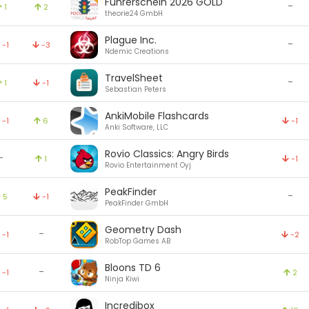
Führerschein 2026 GOLD
-
1
2
theorie24 GmbH
Plague Inc.
-
-1
-3
Ndemic Creations
TravelSheet
-
1
-1
Sebastian Peters
AnkiMobile Flashcards
-1
6
-1
Anki Software, LLC
Rovio Classics: Angry Birds
-
1
-1
Rovio Entertainment Oyj
PeakFinder
-
5
-1
PeakFinder GmbH
Geometry Dash
-
-1
-2
RobTop Games AB
Bloons TD 6
-
-1
2
Ninja Kiwi
Incredibox