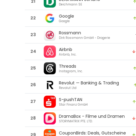
21
Deichmann SE
Google
22
Google
Rossmann
23
Dirk Rossmann GmbH - Drogerie
Airbnb
24
Airbnb, Inc.
Threads
25
Instagram, Inc.
Revolut — Banking & Trading
26
Revolut Ltd
S-pushTAN
27
Star Finanz GmbH
DramaBox - Filme und Dramen
28
STORYMATRIX PTE. LTD.
CouponBirds: Deals, Gutscheine
29