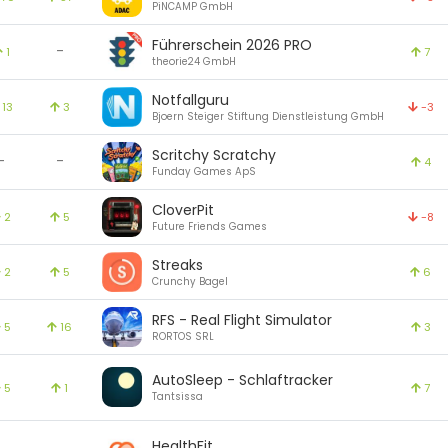
PiNCAMP GmbH
Führerschein 2026 PRO
-
1
7
theorie24 GmbH
Notfallguru
13
3
-3
Bjoern Steiger Stiftung Dienstleistung GmbH
Scritchy Scratchy
-
-
4
Funday Games ApS
CloverPit
2
5
-8
Future Friends Games
Streaks
2
5
6
Crunchy Bagel
RFS - Real Flight Simulator
5
16
3
RORTOS SRL
AutoSleep - Schlaftracker
5
1
7
Tantsissa
HealthFit