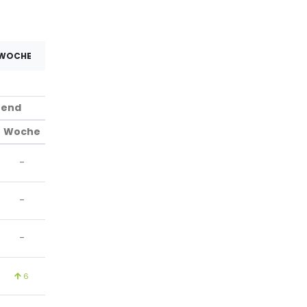
 WOCHE
rend
Woche
-
-
-
6