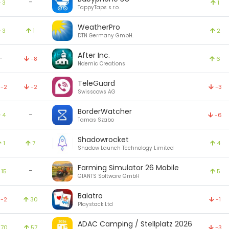
-
3
1
TappyTaps s.r.o.
WeatherPro
3
1
2
DTN Germany GmbH.
After Inc.
-
-8
6
Ndemic Creations
TeleGuard
-2
-2
-3
Swisscows AG
BorderWatcher
-
4
-6
Tamas Szabo
Shadowrocket
1
7
4
Shadow Launch Technology Limited
Farming Simulator 26 Mobile
-
15
5
GIANTS Software GmbH
Balatro
-2
30
-1
Playstack Ltd
ADAC Camping / Stellplatz 2026
70
57
-3