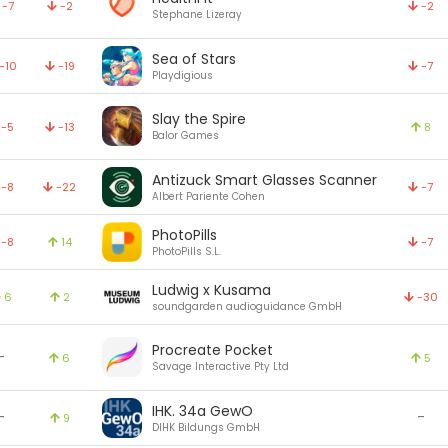
-7
-2
-2
Stephane Lizeray
Sea of Stars
-10
-19
-7
Playdigious
Slay the Spire
-5
-13
8
Balor Games
Antizuck Smart Glasses Scanner
-8
-22
-7
Albert Pariente Cohen
PhotoPills
-8
14
-7
PhotoPills S.L.
Ludwig x Kusama
6
2
-30
soundgarden audioguidance GmbH
Procreate Pocket
-
6
5
Savage Interactive Pty Ltd
IHK. 34a GewO
-
-
9
DIHK Bildungs GmbH