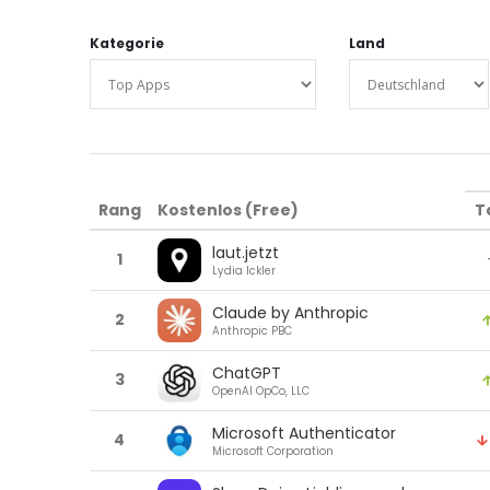
Kategorie
Land
Rang
Kostenlos (Free)
T
laut.jetzt
1
Lydia Ickler
Claude by Anthropic
2
Anthropic PBC
ChatGPT
3
OpenAI OpCo, LLC
Microsoft Authenticator
4
Microsoft Corporation