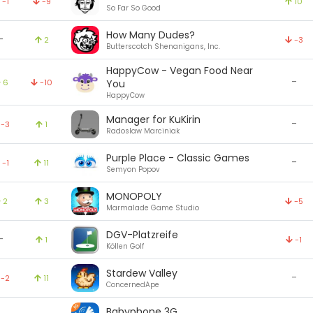
-1
-9
10
So Far So Good
How Many Dudes?
-
2
-3
Butterscotch Shenanigans, Inc.
HappyCow - Vegan Food Near
-
6
-10
You
HappyCow
Manager for KuKirin
-
-3
1
Radoslaw Marciniak
Purple Place - Classic Games
-
-1
11
Semyon Popov
MONOPOLY
2
3
-5
Marmalade Game Studio
DGV-Platzreife
-
1
-1
Köllen Golf
Stardew Valley
-
-2
11
ConcernedApe
Babyphone 3G