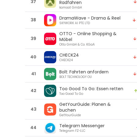
37
Radfahren
komoot GmbH
DramaWave - Drama & Reel
38
SKYWORK AI PTE LTD
OTTO - Online Shopping &
39
Möbel
Otto GmbH & Co. KGaA
CHECK24
40
CHECK24
Bolt: Fahrten anfordern
41
BOLT TECHNOLOGY OU
Too Good To Go: Essen retten
42
Too Good To Go
GetYourGuide: Planen &
43
buchen
GetYourGuide
Telegram Messenger
44
Telegram FZ-LLC