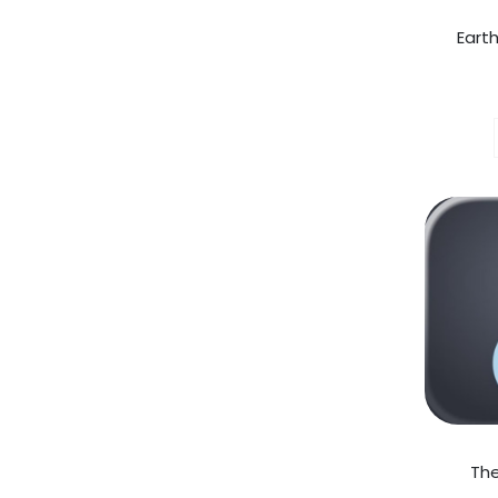
Eart
Th