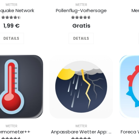
WETTER
WETTER
hquake Network
Pollenflug-Vorhersage
Me
1,99 €
Gratis
DETAILS
DETAILS
WETTER
WETTER
ermometer++
Anpassbare Wetter App: Sonuby