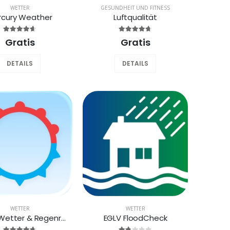
WETTER
GESUNDHEIT UND FITNESS
rcury Weather
Luftqualität
Gratis
Gratis
DETAILS
DETAILS
WETTER
WETTER
Foreca Wetter & Regenradar
EGLV FloodCheck