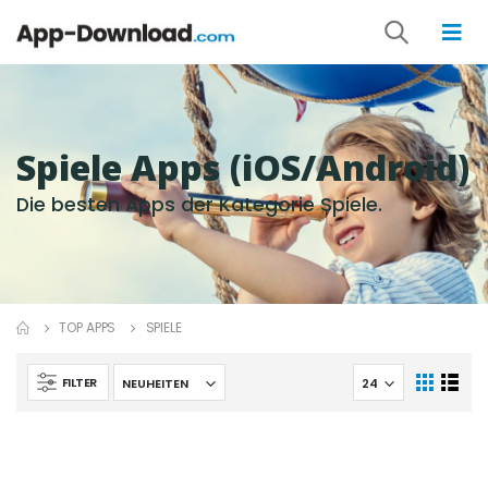
Spiele Apps (iOS/Android)
Die besten Apps der Kategorie Spiele.
TOP APPS
SPIELE
FILTER