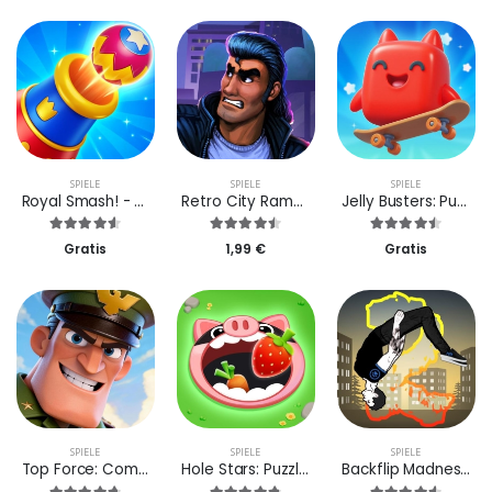
SPIELE
SPIELE
SPIELE
Royal Smash! - Physics Puzzle
Retro City Rampage DX
Jelly Busters: Puzzlespiel
Gratis
1,99 €
Gratis
SPIELE
SPIELE
SPIELE
Top Force: Commander
Hole Stars: Puzzlespiel
Backflip Madness 2