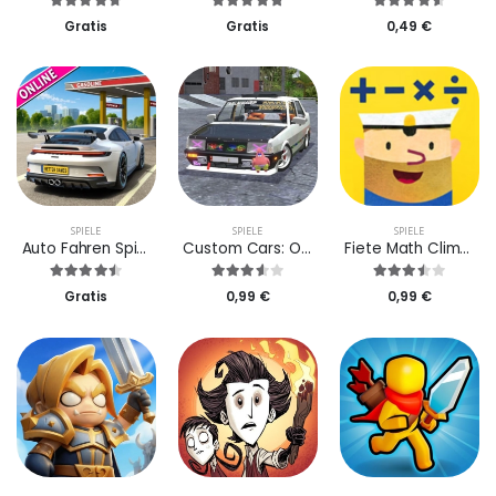
Gratis
Gratis
0,49 €
SPIELE
SPIELE
SPIELE
Auto Fahren Spiele Car Parking
Custom Cars: Online Drive
Fiete Math Climber
Gratis
0,99 €
0,99 €