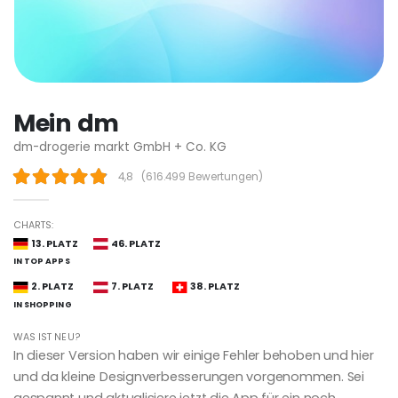
Mein dm
dm-drogerie markt GmbH + Co. KG
4,8
(
616.499 Bewertungen
)
CHARTS:
13. PLATZ
46. PLATZ
IN TOP APPS
2. PLATZ
7. PLATZ
38. PLATZ
IN SHOPPING
WAS IST NEU?
In dieser Version haben wir einige Fehler behoben und hier
und da kleine Designverbesserungen vorgenommen. Sei
gespannt und aktualisiere jetzt die App für ein noch