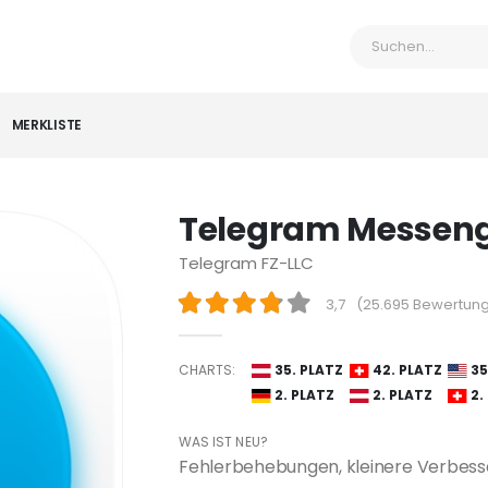
MERKLISTE
Telegram Messen
Telegram FZ-LLC
3,7
(
25.695 Bewertun
CHARTS:
35. PLATZ
42. PLATZ
35
2. PLATZ
2. PLATZ
2.
WAS IST NEU?
Fehlerbehebungen, kleinere Verbess