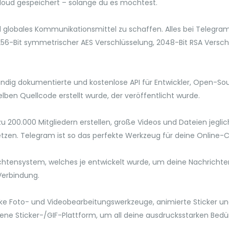
Cloud gespeichert – solange du es möchtest.
und globales Kommunikationsmittel zu schaffen. Alles bei Telegram
 256-Bit symmetrischer AES Verschlüsselung, 2048-Bit RSA Versc
ndig dokumentierte und kostenlose API für Entwickler, Open-So
lben Quellcode erstellt wurde, der veröffentlicht wurde.
200.000 Mitgliedern erstellen, große Videos und Dateien jeglicher
etzen. Telegram ist so das perfekte Werkzeug für deine Onlin
ichtensystem, welches je entwickelt wurde, um deine Nachricht
Verbindung.
ke Foto- und Videobearbeitungswerkzeuge, animierte Sticker un
ne Sticker-/GIF-Plattform, um all deine ausdrucksstarken Bedürf