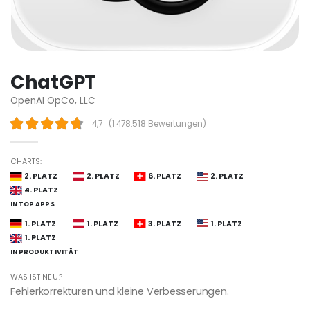
ChatGPT
OpenAI OpCo, LLC
4,7
(
1.478.518 Bewertungen
)
CHARTS:
2. PLATZ
2. PLATZ
6. PLATZ
2. PLATZ
4. PLATZ
IN TOP APPS
1. PLATZ
1. PLATZ
3. PLATZ
1. PLATZ
1. PLATZ
IN PRODUKTIVITÄT
WAS IST NEU?
Fehlerkorrekturen und kleine Verbesserungen.