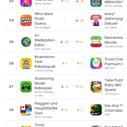
33
27
-6
Milliardär? 
Rollic Games
Dimitri Herber
Who Liked
easy!
Posts:
Gehirnjoggi
34
-
-12
Guess
Deluxe!
Marie Rieger
Jan Essig
A+
Elementary
Weltkarten-
35
-10
55
Minute
Editor
Klemens Strasser
Hsin Yee Low
Brainstorm
Trivia Crack
Test:
36
9
8
Premium Qu
Rätselspaß
Etermax
Tribom Games
Guessong:
Teile Puzzle 
Musik-
Baby ABC
37
-2
42
Ratespiel
Spiele
Seray Catikkas
Jia Ningrui
Cimen
Flaggen und
Die drei ???
Hauptstädte
38
10
3
Chamäleon
Quiz
USM
Smart Fox ApS
Trivia