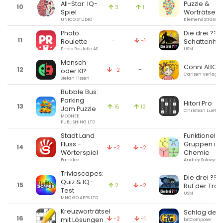
All-Star: IQ-
Puzzle &
10
3
1
Spiel
Worträtsel
UNICO STUDIO
Klemens Strasser
Photo
Die drei ??? 
11
-
-1
Roulette
Schattenhe
Photo Roulette AS
USM
Mensch
Conni ABC
12
-
-2
oder KI?
Carlsen Verlag 
Stefan Tissen
Bubble Bus:
Parking
Hitori Pro
13
15
12
Jam Puzzle
Christian Lueth
MOONEE
PUBLISHING LTD
Stadt Land
Funktionelle
Fluss -
Gruppen in
14
-2
-2
Wörterspiel
Chemie
Fanatee
Andrey Solovyev
Triviascapes:
Die drei ???
Quiz & IQ-
15
2
-2
Ruf der Troll
Test
USM
MNO GO APPS LTD
Kreuzworträtsel
Schlag den 
16
-2
-1
mit Lösungen
bitComposer