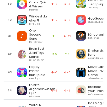
Der fabelha
Crack: Quiz
39
-3
-3
Tier Spielpla
& Wissen
Jan Essig
Etermax
Würdest du
GeoGuesser
40
-7
-6
eher?!
Shogo Studios LLC
Boris Mikic
One
Länderquiz
Second
41
1
-21
Piet Jonas
Song
Mark Gregor
Brain Test
Erraten das
2: Knifflige
42
5
8
Land
Storys
Alexander Mokru
UNICO STUDIO
Happy
MovieCat! -
Printer -
Movie Trivia
43
-2
-6
lauf Spiele
Game
Freeplay LLC
OtherWise Games
Erudite:
Brainess - T
Allgemeinwissen
44
-6
-9
your Brain
Quiz
Raffaele D'Amato
Mioris LTD
Das Magisc
WordPix－