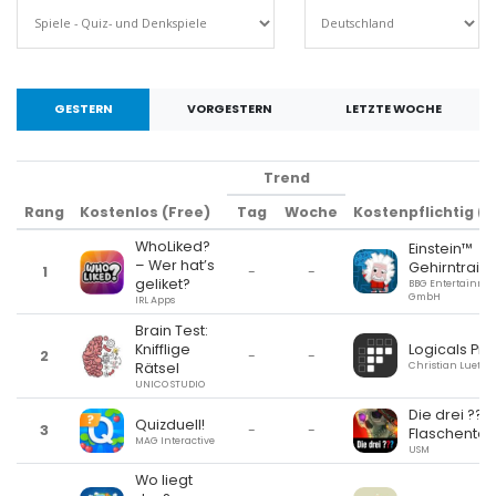
GESTERN
VORGESTERN
LETZTE WOCHE
Trend
Rang
Kostenlos (Free)
Tag
Woche
Kostenpflichtig (P
WhoLiked?
Einstein™
– Wer hat’s
Gehirntrain
1
-
-
geliket?
BBG Entertainme
GmbH
IRL Apps
Brain Test:
Logicals Pro
Knifflige
2
-
-
Christian Lueth
Rätsel
UNICO STUDIO
Die drei ??? 
Quizduell!
3
-
-
Flaschenteu
MAG Interactive
USM
Wo liegt