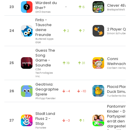
Würdest du
Clever 4Eve
23
-
6
Eher?
BrettspielWelt
DH3 Games
Finto -
Täusche
2 Player Qui
deine
24
2
7
Simon Schubert
Freunde
Buttered Apps
GbR
Guess The
Song
Conni
Game -
25
19
31
Weihnachte
Soundle
Carlsen Verlag 
C2M
Technologies
Inc.
Geotrivia:
Placid Plasti
Geographie
26
-4
-10
Duck Simula
Spiele
Turbolento Game
Philipp Foerster
Pantomime 
Kinder - Das
Stadt Land
Partyspiel: 
Fluss 2 -
27
-3
1
errät den
Stop
dargestellt
Fanatee