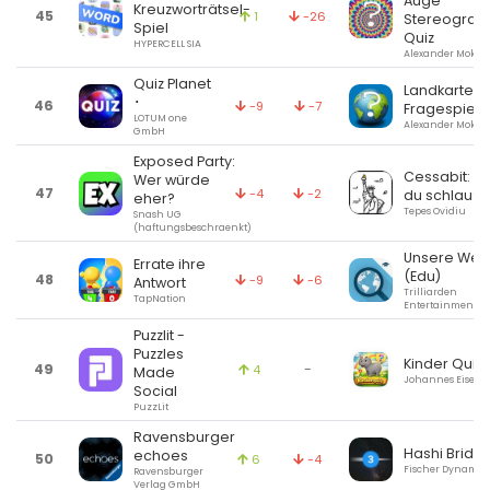
Auge
Kreuzworträtsel-
45
1
-26
Stereogra
Spiel
Quiz
HYPERCELL SIA
Alexander Mokru
Quiz Planet
Landkarten
･
46
-9
-7
Fragespiel
LOTUM one
Alexander Mokru
GmbH
Exposed Party:
Cessabit: Bi
Wer würde
47
-4
-2
du schlau?
eher?
Tepes Ovidiu
Snash UG
(haftungsbeschraenkt)
Unsere Welt
Errate ihre
(Edu)
48
-9
-6
Antwort
Trilliarden
TapNation
Entertainment 
Puzzlit -
Puzzles
Kinder Quiz
49
-
4
Made
Johannes Eiseler
Social
PuzzLit
Ravensburger
Hashi Bridg
echoes
50
6
-4
Fischer Dynamic
Ravensburger
Verlag GmbH