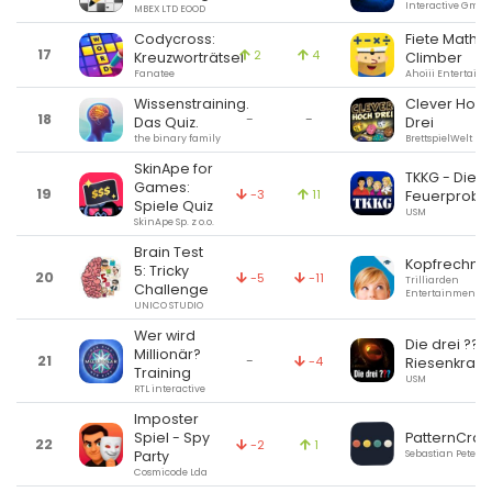
Interactive Gmb
MBEX LTD EOOD
Codycross:
Fiete Math
17
2
4
Kreuzworträtsel
Climber
Fanatee
Ahoiii Entertain
Wissenstraining.
Clever Hoc
18
-
-
Das Quiz.
Drei
the binary family
BrettspielWelt
SkinApe for
TKKG - Die
Games:
19
-3
11
Feuerprobe
Spiele Quiz
USM
SkinApe Sp. z o.o.
Brain Test
Kopfrechne
5: Tricky
20
-5
-11
Trilliarden
Challenge
Entertainment 
UNICO STUDIO
Wer wird
Die drei ???
Millionär?
21
-
-4
Riesenkrake
Training
USM
RTL interactive
Imposter
PatternCrac
Spiel - Spy
22
-2
1
Sebastian Peters
Party
Cosmicode Lda