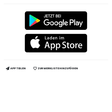
APP TEILEN
ZUR MERKLISTE HINZUFÜGEN