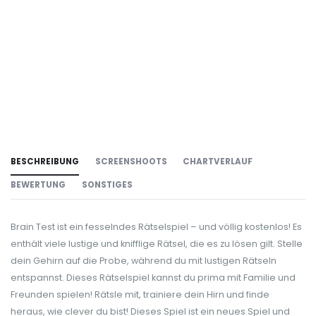
BESCHREIBUNG
SCREENSHOOTS
CHARTVERLAUF
BEWERTUNG
SONSTIGES
Brain Test ist ein fesselndes Rätselspiel – und völlig kostenlos! Es
enthält viele lustige und knifflige Rätsel, die es zu lösen gilt. Stelle
dein Gehirn auf die Probe, während du mit lustigen Rätseln
entspannst. Dieses Rätselspiel kannst du prima mit Familie und
Freunden spielen! Rätsle mit, trainiere dein Hirn und finde
heraus, wie clever du bist! Dieses Spiel ist ein neues Spiel und