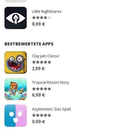
Little Nightmares
8,99 €
BESTBEWERTETE APPS
Clay Jam Classic
2,99 €
Tropical Resort Story
6,99 €
Asymmetric: Das Spiel
0,99 €