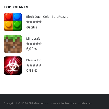
TOP-CHARTS
Block Out! - Color Sort Puzzle
Gratis
Minecraft
6,99 €
Plague Inc.
0,99 €
Copyright © 2026
APP-Download.com
- Alle Rechte vorbehalten