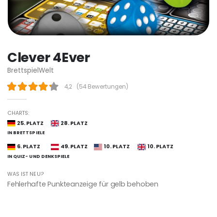
Clever 4Ever
BrettspielWelt
4,2
(
54 Bewertungen
)
CHARTS:
25. PLATZ
28. PLATZ
IN BRETTSPIELE
6. PLATZ
49. PLATZ
10. PLATZ
10. PLATZ
IN QUIZ- UND DENKSPIELE
WAS IST NEU?
Fehlerhafte Punkteanzeige für gelb behoben