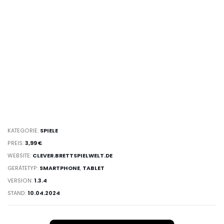
KATEGORIE:
SPIELE
PREIS:
3,99 €
WEBSITE:
CLEVER.BRETTSPIELWELT.DE
GERÄTETYP:
SMARTPHONE
,
TABLET
VERSION:
1.3.4
STAND:
10.04.2024