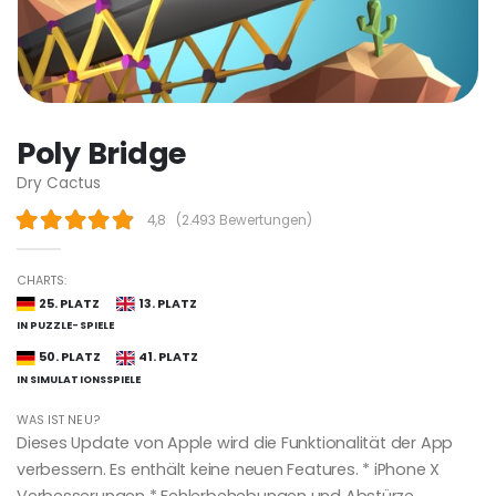
Poly Bridge
Dry Cactus
4,8
(
2.493 Bewertungen
)
CHARTS:
25. PLATZ
13. PLATZ
IN PUZZLE-SPIELE
50. PLATZ
41. PLATZ
IN SIMULATIONSSPIELE
WAS IST NEU?
Dieses Update von Apple wird die Funktionalität der App
verbessern. Es enthält keine neuen Features. * iPhone X
Verbesserungen * Fehlerbehebungen und Abstürze