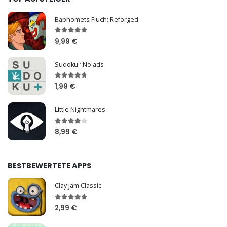
Baphomets Fluch: Reforged
9,99 €
Sudoku ′ No ads
1,99 €
Little Nightmares
8,99 €
BESTBEWERTETE APPS
Clay Jam Classic
2,99 €