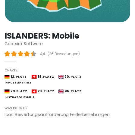
ISLANDERS: Mobile
Coatsink Software
4,4
(
26 Bewertungen
)
CHARTS:
12. PLATZ
18. PLATZ
20. PLATZ
IN PUZZLE-SPIELE
29. PLATZ
23. PLATZ
46. PLATZ
IN STRATEGIESPIELE
WAS IST NEU?
Icon Bewertungsaufforderung Fehlerbehebungen