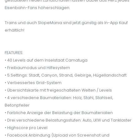
gestalteten neuen Landschaften lassen dabei das Herz jedes
Eisenbahn-Fans höherschlagen.
Trains und auch SlopeMania sind jetzt günstig als In-App Kauf
erhältlich!
FEATURES:
• 40 Levels auf dem Inselstaat Camatuga
• Freibaumodus und Hilfesystem
• 5 Settings: Stadt, Canyon, Strand, Gebirge, Hügellandschaft
• Verbessertes Grid-System
• Übersichtskarte mit freigeschalteten Welten / Levels
• 4 verschiedene Baumaterialien: Holz, Stahl, Stahlseil,
Betonpfeiler
• Farbliche Anzeige der Belastung der Baumaterialien
• Drei verschiedene Belastungsstufen: Auto, LKW und Tanklaster
• Highscore pro Level
• Facebook Anbindung (Upload von Screenshot und