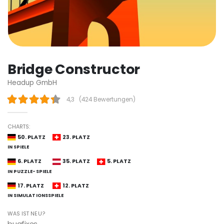
Bridge Constructor
Headup GmbH
4,3
(
424 Bewertungen
)
CHARTS:
50. PLATZ
23. PLATZ
IN SPIELE
6. PLATZ
35. PLATZ
5. PLATZ
IN PUZZLE-SPIELE
17. PLATZ
12. PLATZ
IN SIMULATIONSSPIELE
WAS IST NEU?