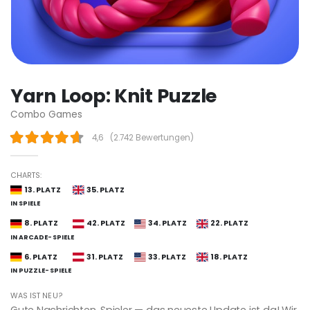
Yarn Loop: Knit Puzzle
Combo Games
4,6
(
2.742 Bewertungen
)
CHARTS:
13. PLATZ
35. PLATZ
IN SPIELE
8. PLATZ
42. PLATZ
34. PLATZ
22. PLATZ
IN ARCADE-SPIELE
6. PLATZ
31. PLATZ
33. PLATZ
18. PLATZ
IN PUZZLE-SPIELE
WAS IST NEU?