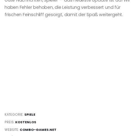
Gute Nachrichten, Spieler — das neueste Update ist da! Wir
haben Fehler behoben, die Leistung verbessert und für
frischen Feinschliff gesorgt, damit der Spaß weitergeht.
KATEGORIE:
SPIELE
PREIS:
KOSTENLOS
WEBSITE:
COMBO-GAMES.NET