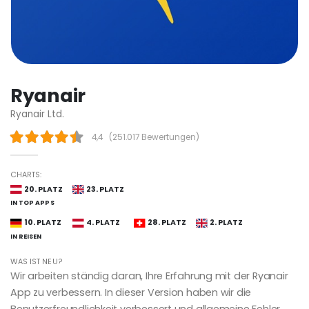
Ryanair
Ryanair Ltd.
4,4
(
251.017 Bewertungen
)
CHARTS:
20. PLATZ
23. PLATZ
IN TOP APPS
10. PLATZ
4. PLATZ
28. PLATZ
2. PLATZ
IN REISEN
WAS IST NEU?
Wir arbeiten ständig daran, Ihre Erfahrung mit der Ryanair
App zu verbessern. In dieser Version haben wir die
Benutzerfreundlichkeit verbessert und allgemeine Fehler