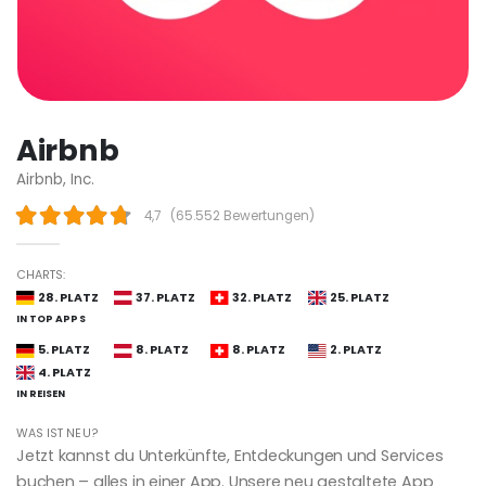
Airbnb
Airbnb, Inc.
4,7
(
65.552 Bewertungen
)
CHARTS:
28. PLATZ
37. PLATZ
32. PLATZ
25. PLATZ
IN TOP APPS
5. PLATZ
8. PLATZ
8. PLATZ
2. PLATZ
4. PLATZ
IN REISEN
WAS IST NEU?
Jetzt kannst du Unterkünfte, Entdeckungen und Services
buchen – alles in einer App. Unsere neu gestaltete App