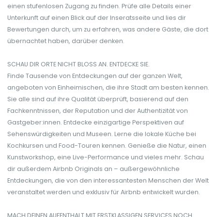
einen stufenlosen Zugang zu finden. Prüfe alle Details einer
Unterkunft auf einen Blick auf der Inseratsseite und lies dir
Bewertungen durch, um zu erfahren, was andere Gäste, die dort
übernachtet haben, darüber denken.
SCHAU DIR ORTE NICHT BLOSS AN. ENTDECKE SIE.
Finde Tausende von Entdeckungen auf der ganzen Welt,
angeboten von Einheimischen, die ihre Stadt am besten kennen.
Sie alle sind auf ihre Qualität überprüft, basierend auf den
Fachkenntnissen, der Reputation und der Authentizität von
Gastgeber:innen. Entdecke einzigartige Perspektiven auf
Sehenswürdigkeiten und Museen. Lerne die lokale Küche bei
Kochkursen und Food-Touren kennen. Genieße die Natur, einen
Kunstworkshop, eine Live-Performance und vieles mehr. Schau
dir außerdem Airbnb Originals an – außergewöhnliche
Entdeckungen, die von den interessantesten Menschen der Welt
veranstaltet werden und exklusiv für Airbnb entwickelt wurden.
MACH DEINEN AUFENTHALT MIT ERSTKLASSIGEN SERVICES NOCH