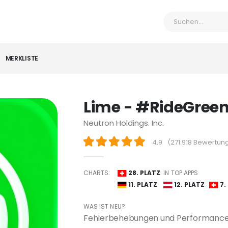
MERKLISTE
Lime - #RideGree
Neutron Holdings. Inc.
4,9
(
271.918 Bewertun
CHARTS:
28. PLATZ
IN TOP APPS
11. PLATZ
12. PLATZ
7.
WAS IST NEU?
Fehlerbehebungen und Performanc