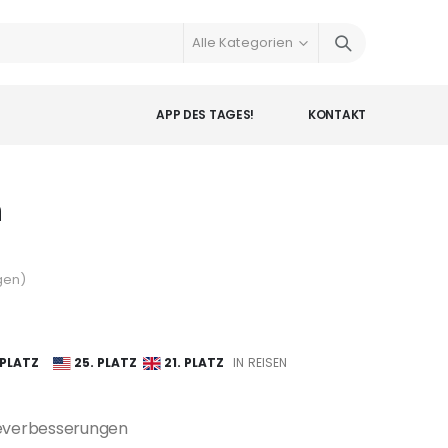
APP DES TAGES!
KONTAKT
n
gen
)
 PLATZ
25. PLATZ
21. PLATZ
IN REISEN
everbesserungen