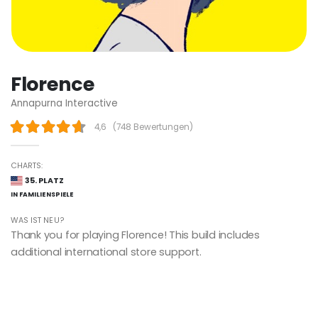
Florence
Annapurna Interactive
4,6
(
748 Bewertungen
)
CHARTS:
35. PLATZ
IN FAMILIENSPIELE
WAS IST NEU?
Thank you for playing Florence! This build includes
additional international store support.