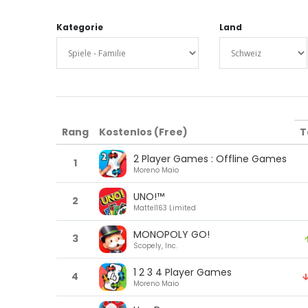
Kategorie
Land
Rang
Kostenlos (Free)
T
2 Player Games : Offline Games
1
Moreno Maio
UNO!™
2
Mattel163 Limited
MONOPOLY GO!
3
Scopely, Inc.
1 2 3 4 Player Games
4
Moreno Maio