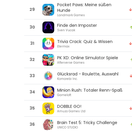
Pocket Paws: Meine süßen
29
Hunde
Landmark Games
Finde den Imposter
30
Sven Vucak
Trivia Crack: Quiz & Wissen
31
Etermax
PK XD: Online Simulator Spiele
32
Afterverse Games
Glücksrad - Roulette, Auswahl
33
Komorebi Inc.
Minion Rush: Totaler Renn-Spaß
34
Gameloft
DOBBLE GO!
35
Amuzo Games Ltd
Brain Test 5: Tricky Challenge
36
UNICO STUDIO