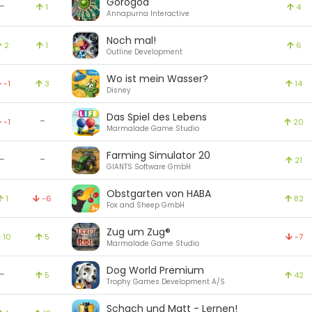
Gorogoa
-
1
4
Annapurna Interactive
Noch mal!
2
1
6
Outline Development
Wo ist mein Wasser?
-1
3
14
Disney
Das Spiel des Lebens
-
-1
20
Marmalade Game Studio
Farming Simulator 20
-
-
21
GIANTS Software GmbH
Obstgarten von HABA
1
-6
82
Fox and Sheep GmbH
Zug um Zug®
10
5
-7
Marmalade Game Studio
Dog World Premium
-
5
42
Trophy Games Development A/S
Schach und Matt - Lernen!