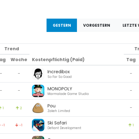
GESTERN
VORGESTERN
LETZTE
Trend
T
ag
Woche
Kostenpflichtig (Paid)
Tag
Incredibox
-
-
-
So Far So Good
MONOPOLY
-
-
-
Marmalade Game Studio
Pou
-
1
2
Zakeh Limited
Ski Safari
-1
-1
1
Defiant Development