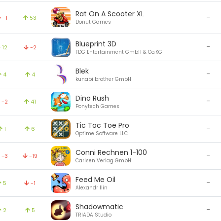
Rat On A Scooter XL
-
-1
53
Donut Games
Blueprint 3D
-
12
-2
FDG Entertainment GmbH & Co.KG
Blek
-
4
4
kunabi brother GmbH
Dino Rush
-
-2
41
Ponytech Games
Tic Tac Toe Pro
-
1
6
Optime Software LLC
Conni Rechnen 1-100
-
-3
-19
Carlsen Verlag GmbH
Feed Me Oil
-
5
-1
Alexandr Ilin
Shadowmatic
-
2
5
TRIADA Studio