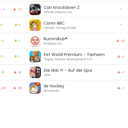
Can Knockdown 2
-
-1
-17
Infinite Dreams Inc.
Conni ABC
-
1
5
Carlsen Verlag GmbH
Rummikub®
4
11
-12
Kinkajoo Ltd
Pet World Premium - Tierheim
1
6
-1
Trophy Games Development A/S
Die drei !!! – Auf der Spur
18
-9
-1
USM
Air Hockey
-10
-18
-1
Acceleroto