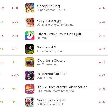
Catapult King
-2
-11
-5
Glinda Games PTY LTD
Fairy Tale High
5
-9
-8
Doll Divine Entertainment Inc.
Trivia Crack Premium Quiz
-5
-4
-8
Etermax
Samorost 3
1
-1
-7
Amanita Design s.r.o.
Clay Jam Classic
-1
1
-7
YumYumYukYuk
inReverse Karaoke
-
-20
-7
Daniils Silov
Bibi & Tina: Pferde-Abenteuer
-7
4
-6
Blue Ocean Entertainment AG
Noch mal so gut!
1
1
-5
Outline Development