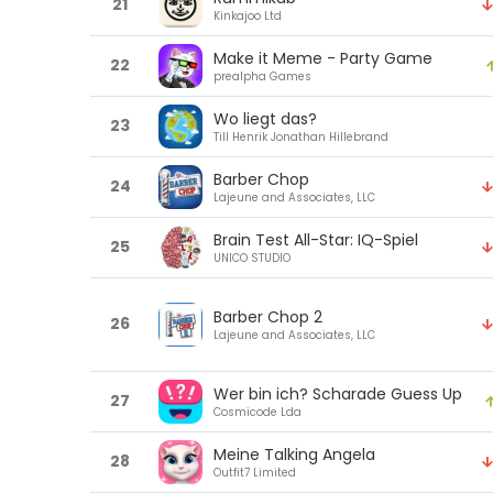
21
Kinkajoo Ltd
Make it Meme - Party Game
22
prealpha Games
Wo liegt das?
23
Till Henrik Jonathan Hillebrand
Barber Chop
24
Lajeune and Associates, LLC
Brain Test All-Star: IQ-Spiel
25
UNICO STUDIO
Barber Chop 2
26
Lajeune and Associates, LLC
Wer bin ich? Scharade Guess Up
27
Cosmicode Lda
Meine Talking Angela
28
Outfit7 Limited