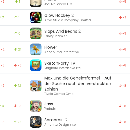
-3
1
-8
Joel McDonald LLC
Glow Hockey 2
7
11
-7
Ariya Studio Company Limited
Slaps And Beans 2
-
6
-9
Trinity Team srl
Flower
-2
21
-8
Annapurna Interactive
SketchParty TV
-5
-5
-8
Magnate Interactive Ltd
Max und die Geheimformel - Auf
der Suche nach den versteckten
-9
12
-8
Zahlen
Tivola Games GmbH
Jass
4
-3
-8
Yminds
Samorost 2
-3
25
-8
Amanita Design s.r.o.