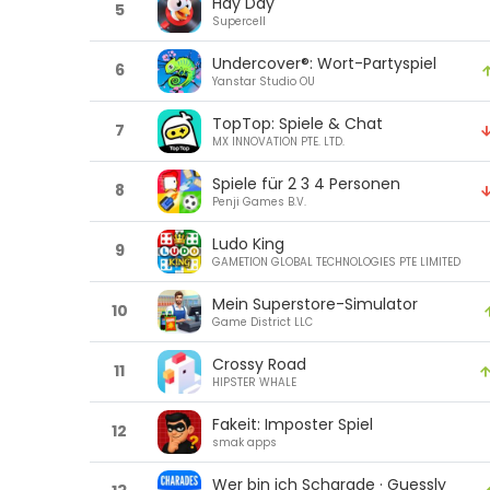
Hay Day
5
Supercell
Undercover®: Wort-Partyspiel
6
Yanstar Studio OU
TopTop: Spiele & Chat
7
MX INNOVATION PTE. LTD.
Spiele für 2 3 4 Personen
8
Penji Games B.V.
Ludo King
9
GAMETION GLOBAL TECHNOLOGIES PTE LIMITED
Mein Superstore-Simulator
10
Game District LLC
Crossy Road
11
HIPSTER WHALE
Fakeit: Imposter Spiel
12
smak apps
Wer bin ich Scharade · Guessly