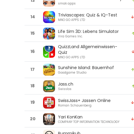
13
smak apps
Triviascapes: Quiz & IQ-Test
14
MNO GO APPS LTD
Life Sim 3D: Lebens Simulator
15
Vira Games Inc.
QuizzLand Allgemeinwissen-
16
Quiz
MNO GO APPS LTD
Sunshine Island: Bauernhof
17
Goodgame Studio
Jass.ch
18
Swisslos
SwissJass+ Jassen Online
19
Roman Schauenberg
Yari KonKan
20
COMPANY TOP INFORMATION TECHNOLOGY
Rummikub