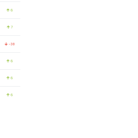
6
7
-38
6
6
6