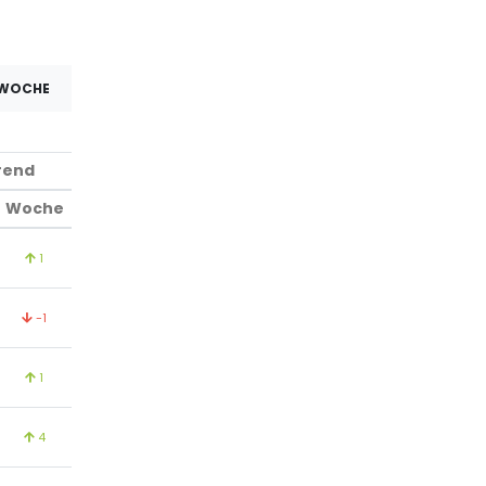
 WOCHE
rend
Woche
1
-1
1
4