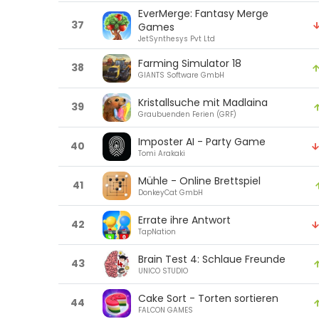
EverMerge: Fantasy Merge
37
Games
JetSynthesys Pvt Ltd
Farming Simulator 18
38
GIANTS Software GmbH
Kristallsuche mit Madlaina
39
Graubuenden Ferien (GRF)
Imposter AI - Party Game
40
Tomi Arakaki
Mühle - Online Brettspiel
41
DonkeyCat GmbH
Errate ihre Antwort
42
TapNation
Brain Test 4: Schlaue Freunde
43
UNICO STUDIO
Cake Sort - Torten sortieren
44
FALCON GAMES