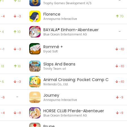
-
1
13
Trophy Games Development A/S
Florence
-4
-3
70
Annapurna Interactive
BAYALA® Einhorn-Abenteuer
-
4
10
Blue Ocean Entertainment AG
Rommé +
-1
-3
-10
Eryod Soft
Slaps And Beans
13
13
-10
Trinity Team srl
Animal Crossing: Pocket Camp C
6
-3
-10
Nintendo Co., Ltd.
Journey
-
-6
-9
Annapurna Interactive
HORSE CLUB Pferde-Abenteuer
-4
-8
-9
Blue Ocean Entertainment AG
Prune