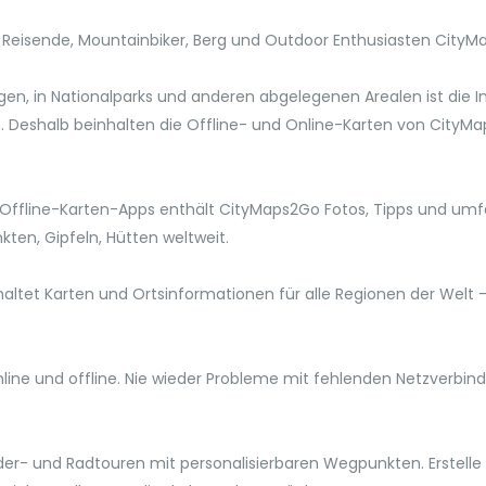
 Reisende, Mountainbiker, Berg und Outdoor Enthusiasten CityM
en, in Nationalparks und anderen abgelegenen Arealen ist die I
eren. Deshalb beinhalten die Offline- und Online-Karten von Cit
ffline-Karten-Apps enthält CityMaps2Go Fotos, Tipps und umfa
ten, Gipfeln, Hütten weltweit.
et Karten und Ortsinformationen für alle Regionen der Welt - d
line und offline. Nie wieder Probleme mit fehlenden Netzverbin
r- und Radtouren mit personalisierbaren Wegpunkten. Erstelle L