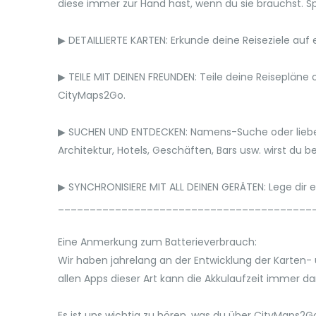
diese immer zur Hand hast, wenn du sie brauchst. S
▶ DETAILLIERTE KARTEN: Erkunde deine Reiseziele auf
▶ TEILE MIT DEINEN FREUNDEN: Teile deine Reiseplän
CityMaps2Go.
▶ SUCHEN UND ENTDECKEN: Namens-Suche oder lieber 
Architektur, Hotels, Geschäften, Bars usw. wirst du 
▶ SYNCHRONISIERE MIT ALL DEINEN GERÄTEN: Lege dir 
________________________________________
Eine Anmerkung zum Batterieverbrauch:
Wir haben jahrelang an der Entwicklung der Karten-
allen Apps dieser Art kann die Akkulaufzeit immer d
Es ist uns wichtig zu hören, was du über CityMaps2G