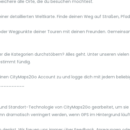
peichere alle Orte, die du besuchen möchtest.
 einer detaillierten Weltkarte. Finde deinen Weg auf Straßen, Pf
e oder Wegpunkte deiner Touren mit deinen Freunden. Gemeinsame
die Kategorien durchstöbern? Alles geht. Unter unseren viele
bestimmt fündig.
einen CityMaps2Go Account zu und logge dich mit jedem beliebi
__________
 und Standort-Technologie von CityMaps2Go gearbeitet, um sie 
ann dramatisch verringert werden, wenn GPS im Hintergrund läuft.
o denkst. Wir freuen uns immer über Feedback, Anregungen oder K