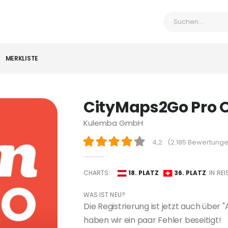
MERKLISTE
CityMaps2Go Pro O
Kulemba GmbH
4,2
(
2.185 Bewertung
CHARTS:
18. PLATZ
36. PLATZ
IN REI
WAS IST NEU?
Die Registrierung ist jetzt auch übe
haben wir ein paar Fehler beseitigt!