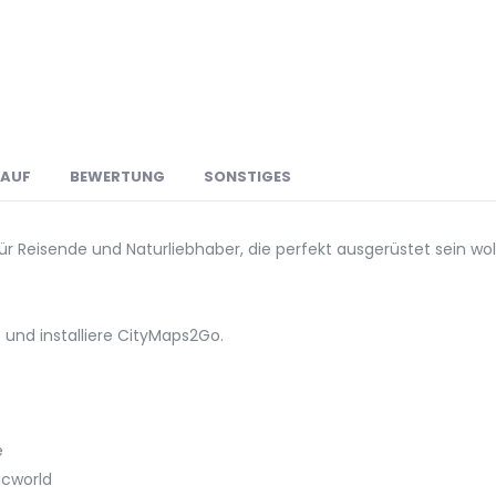
LAUF
BEWERTUNG
SONSTIGES
ür Reisende und Naturliebhaber, die perfekt ausgerüstet sein wo
 und installiere CityMaps2Go.
e
acworld