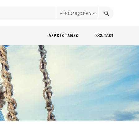
APP DES TAGES!
KONTAKT