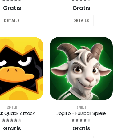
Gratis
Gratis
DETAILS
DETAILS
SPIELE
SPIELE
k Quack Attack
Jogito - Fußball Spiele
Gratis
Gratis