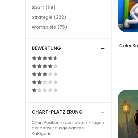
Sport (119)
Strategie (322)
Wortspiele (75)
Color S
BEWERTUNG
CHART-PLATZIERUNG
Chart Position in den letzten 7 Tagen
der derzeit ausgewählten
Kategorie.