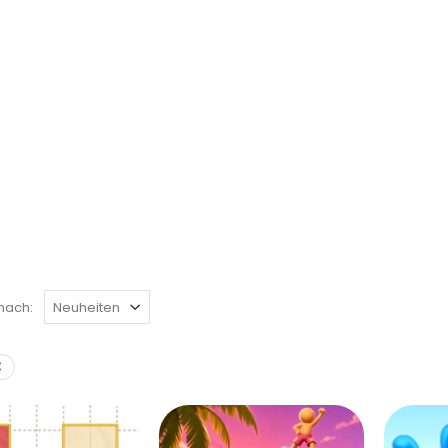
nach: