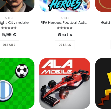
SPIELE
SPIELE
ight City mobile
FIFA Heroes: Football Action
Guild
5,99 €
Gratis
DETAILS
DETAILS