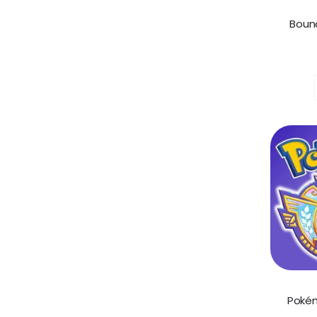
Bounc
Poké