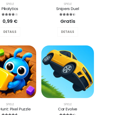
SPIELE
SPIELE
Pikalytics
Snipers Duel
0,99 €
Gratis
DETAILS
DETAILS
SPIELE
SPIELE
unt: Pixel Puzzle
Car Evolve