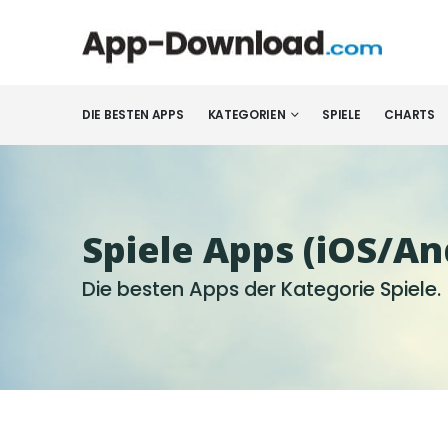
DIE BESTEN APPS
KATEGORIEN
SPIELE
CHARTS
Spiele Apps (iOS/An
Die besten Apps der Kategorie Spiele.