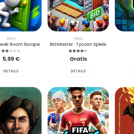
SPIELE
SPIELE
neak: Room Escape
Bid Master : Tycoon Spiele
5,99 €
Gratis
DETAILS
DETAILS