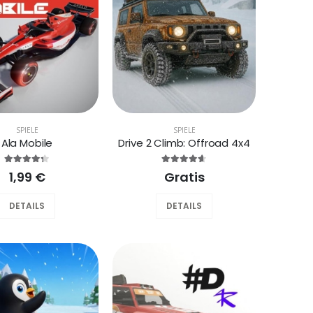
SPIELE
SPIELE
Ala Mobile
Drive 2 Climb: Offroad 4x4
1,99 €
Gratis
DETAILS
DETAILS