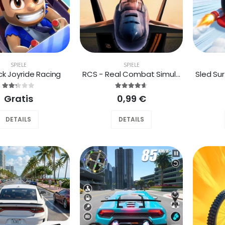
SPIELE
SPIELE
k Joyride Racing
RCS - Real Combat Simulator
Gratis
0,99 €
DETAILS
DETAILS