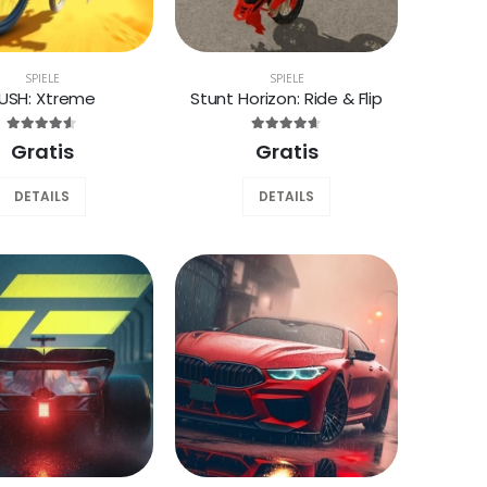
SPIELE
SPIELE
USH: Xtreme
Stunt Horizon: Ride & Flip
Gratis
Gratis
DETAILS
DETAILS