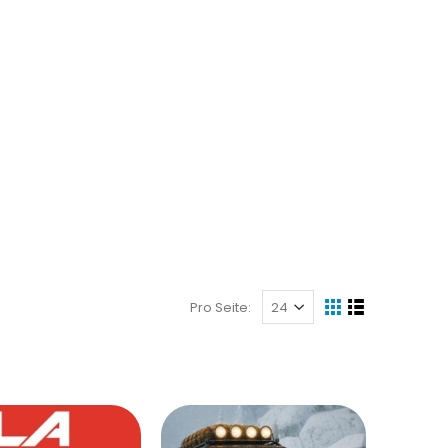
Pro Seite: