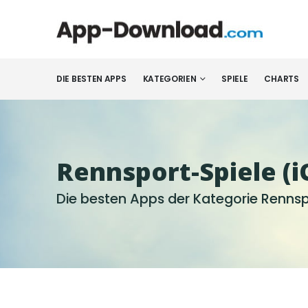
DIE BESTEN APPS
KATEGORIEN
SPIELE
CHARTS
Rennsport-Spiele (
Die besten Apps der Kategorie Rennsp