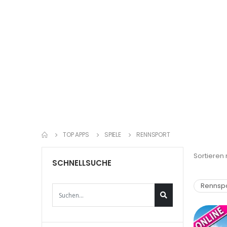
TOP APPS
SPIELE
RENNSPORT
Sortieren 
SCHNELLSUCHE
Rennspo