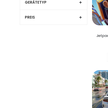
GERÄTETYP
PREIS
Jetpac