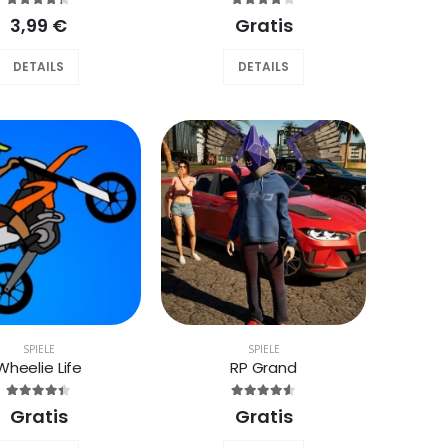
3,99 €
Gratis
DETAILS
DETAILS
SPIELE
SPIELE
Wheelie Life
RP Grand
Gratis
Gratis