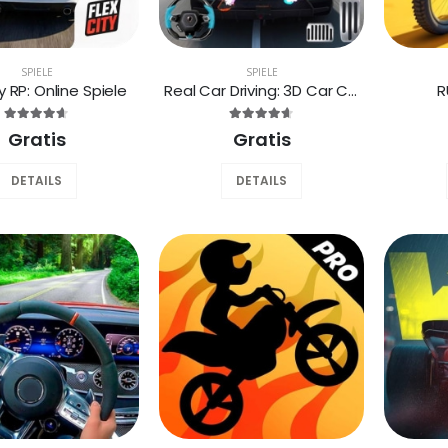
SPIELE
SPIELE
y RP: Online Spiele
Real Car Driving: 3D Car City
R
Gratis
Gratis
DETAILS
DETAILS