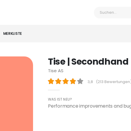
MERKLISTE
Tise | Secondhand
Tise AS
3,8
(
213 Bewertungen
WAS IST NEU?
Performance improvements and bug 