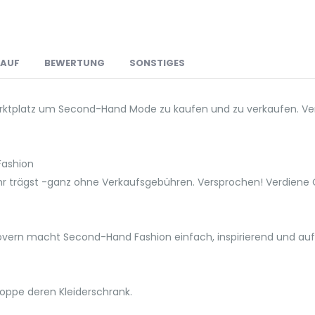
LAUF
BEWERTUNG
SONSTIGES
 Marktplatz um Second-Hand Mode zu kaufen und zu verkaufen. Ver
Fashion
hr trägst -ganz ohne Verkaufsgebühren. Versprochen! Verdiene 
overn macht Second-Hand Fashion einfach, inspirierend und au
hoppe deren Kleiderschrank.