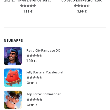
2112TD: Tower Defence Survival
60 Seconds! Reatomized
1,99 €
3,99 €
NEUE APPS
Retro City Rampage DX
1,99 €
Jelly Busters: Puzzlespiel
Gratis
Top Force: Commander
Gratis