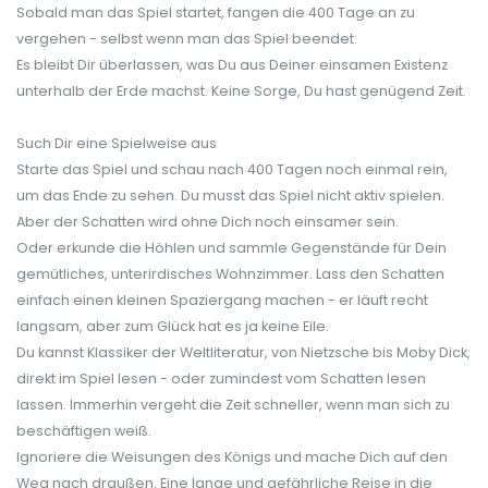
Sobald man das Spiel startet, fangen die 400 Tage an zu
vergehen - selbst wenn man das Spiel beendet.
Es bleibt Dir überlassen, was Du aus Deiner einsamen Existenz
unterhalb der Erde machst. Keine Sorge, Du hast genügend Zeit.
Such Dir eine Spielweise aus
Starte das Spiel und schau nach 400 Tagen noch einmal rein,
um das Ende zu sehen. Du musst das Spiel nicht aktiv spielen.
Aber der Schatten wird ohne Dich noch einsamer sein.
Oder erkunde die Höhlen und sammle Gegenstände für Dein
gemütliches, unterirdisches Wohnzimmer. Lass den Schatten
einfach einen kleinen Spaziergang machen - er läuft recht
langsam, aber zum Glück hat es ja keine Eile.
Du kannst Klassiker der Weltliteratur, von Nietzsche bis Moby Dick,
direkt im Spiel lesen - oder zumindest vom Schatten lesen
lassen. Immerhin vergeht die Zeit schneller, wenn man sich zu
beschäftigen weiß.
Ignoriere die Weisungen des Königs und mache Dich auf den
Weg nach draußen. Eine lange und gefährliche Reise in die