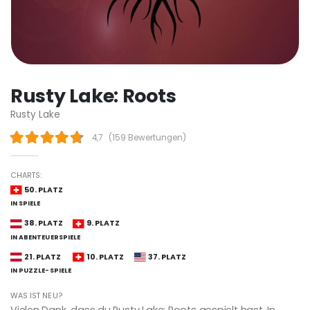
Rusty Lake: Roots
Rusty Lake
4,7
(
159 Bewertungen
)
CHARTS:
50. PLATZ
IN SPIELE
38. PLATZ
9. PLATZ
IN ABENTEUERSPIELE
21. PLATZ
10. PLATZ
37. PLATZ
IN PUZZLE-SPIELE
WAS IST NEU?