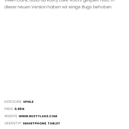
Vielen Dank, dass du Rusty Lake: Roots gespielt hast. In
dieser neuen Version haben wir einige Bugs behoben.
KATEGORIE:
SPIELE
PREIS:
0,99 €
WEBSITE:
WWW.RUSTYLAKE.COM
GERÄTETYP:
SMARTPHONE
,
TABLET