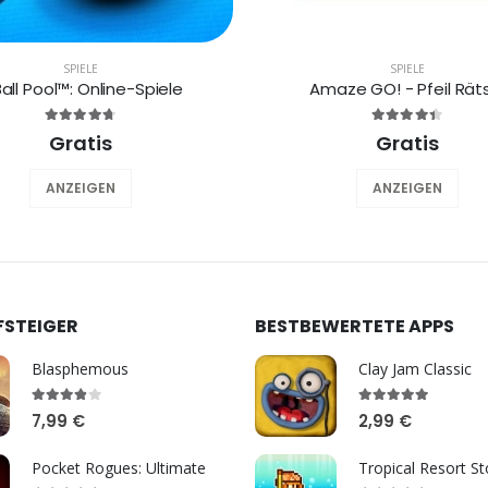
SPIELE
SPIELE
Ball Pool™: Online-Spiele
Amaze GO! - Pfeil Rät
Gratis
Gratis
ANZEIGEN
ANZEIGEN
FSTEIGER
BESTBEWERTETE APPS
Blasphemous
Clay Jam Classic
7,99 €
2,99 €
Pocket Rogues: Ultimate
Tropical Resort St