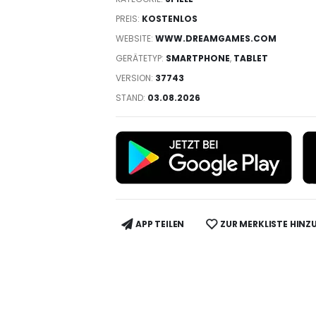
PREIS:
KOSTENLOS
WEBSITE:
WWW.DREAMGAMES.COM
GERÄTETYP:
SMARTPHONE
,
TABLET
VERSION:
37743
STAND:
03.08.2026
APP TEILEN
ZUR MERKLISTE HINZ