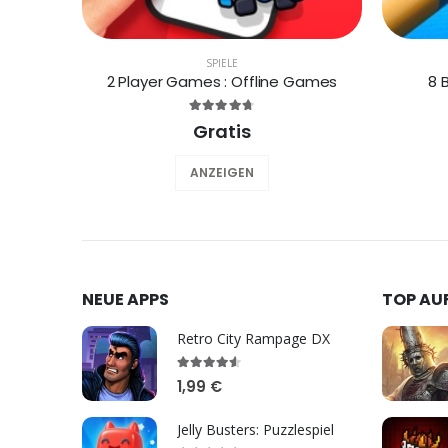
SPIELE
2 Player Games : Offline Games
8 
Gratis
ANZEIGEN
NEUE APPS
TOP AU
Retro City Rampage DX
1,99 €
Jelly Busters: Puzzlespiel