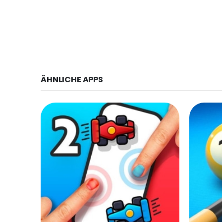
ÄHNLICHE APPS