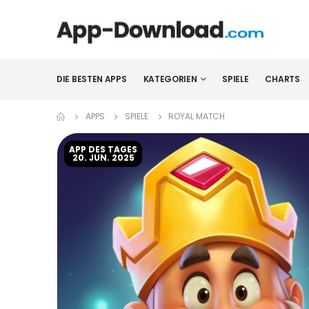
DIE BESTEN APPS
KATEGORIEN
SPIELE
CHARTS
APPS
SPIELE
ROYAL MATCH
APP DES TAGES
20. JUN. 2025