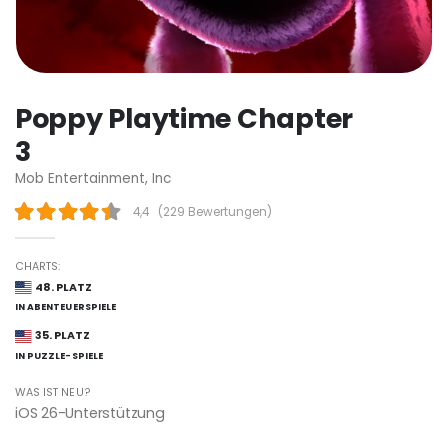
Poppy Playtime Chapter
3
Mob Entertainment, Inc
4,4
(
229 Bewertungen
)
CHARTS:
48. PLATZ
IN ABENTEUERSPIELE
35. PLATZ
IN PUZZLE-SPIELE
WAS IST NEU?
iOS 26-Unterstützung