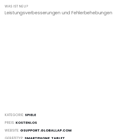
WAS IST NEU?
Leistungsverbesserungen und Fehlerbehebungen
KATEGORIE:
SPIELE
PREIS:
KOSTENLOS
WEBSITE:
GSUPPORT.GLOBALLAP.COM
GERÄTETYP:
SMARTPHONE
,
TABLET