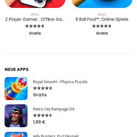
SPIELE
SPIELE
2 Player Games : Offline Games
8 Ball Pool™: Online-Spiele
Gratis
Gratis
NEUE APPS
Royal Smash! - Physics Puzzle
Gratis
Retro City Rampage DX
1,99 €
Jelly Busters: Puzzlespiel