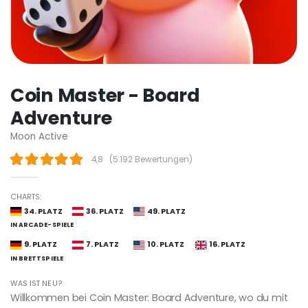
Coin Master - Board
Adventure
Moon Active
4,8
(
5.192 Bewertungen
)
CHARTS:
34. PLATZ
36. PLATZ
49. PLATZ
IN ARCADE-SPIELE
9. PLATZ
7. PLATZ
10. PLATZ
16. PLATZ
IN BRETTSPIELE
WAS IST NEU?
Willkommen bei Coin Master: Board Adventure, wo du mit