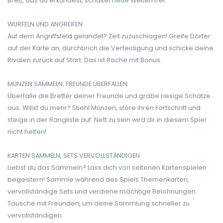
Brett, das du erkundest, schaltet neue Welten frei.
WÜRFELN UND ANGREIFEN
Auf dem Angriffsfeld gelandet? Zeit zuzuschlagen! Greife Dörfer
auf der Karte an, durchbrich die Verteidigung und schicke deine
Rivalen zurück auf Start. Das ist Rache mit Bonus.
MÜNZEN SAMMELN, FREUNDE ÜBERFALLEN
Überfalle die Bretter deiner Freunde und grabe riesige Schätze
aus. Willst du mehr? Stiehl Münzen, störe ihren Fortschritt und
steige in der Rangliste auf. Nett zu sein wird dir in diesem Spiel
nicht helfen!
KARTEN SAMMELN, SETS VERVOLLSTÄNDIGEN
Liebst du das Sammeln? Lass dich von seltenen Kartenspielen
begeistern! Sammle während des Spiels Themenkarten,
vervollständige Sets und verdiene mächtige Belohnungen.
Tausche mit Freunden, um deine Sammlung schneller zu
vervollständigen.