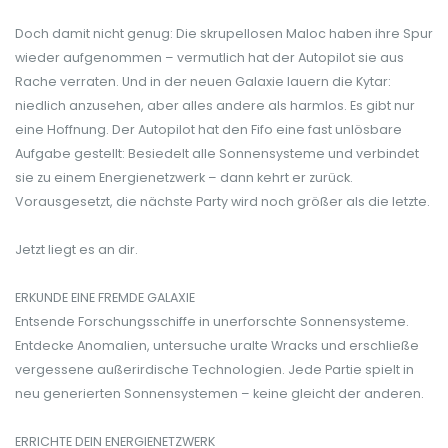
Doch damit nicht genug: Die skrupellosen Maloc haben ihre Spur
wieder aufgenommen – vermutlich hat der Autopilot sie aus
Rache verraten. Und in der neuen Galaxie lauern die Kytar:
niedlich anzusehen, aber alles andere als harmlos. Es gibt nur
eine Hoffnung. Der Autopilot hat den Fifo eine fast unlösbare
Aufgabe gestellt: Besiedelt alle Sonnensysteme und verbindet
sie zu einem Energienetzwerk – dann kehrt er zurück.
Vorausgesetzt, die nächste Party wird noch größer als die letzte.
Jetzt liegt es an dir.
ERKUNDE EINE FREMDE GALAXIE
Entsende Forschungsschiffe in unerforschte Sonnensysteme.
Entdecke Anomalien, untersuche uralte Wracks und erschließe
vergessene außerirdische Technologien. Jede Partie spielt in
neu generierten Sonnensystemen – keine gleicht der anderen.
ERRICHTE DEIN ENERGIENETZWERK