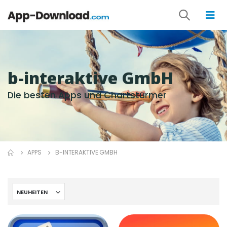
b-interaktive GmbH
Die besten Apps und Chartstürmer
APPS
B-INTERAKTIVE GMBH