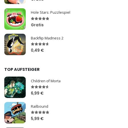
Hole Stars: Puzzlespiel
Gratis
Backflip Madness 2
0,49 €
TOP AUFSTEIGER
Children of Morta
6,99 €
Railbound
5,99 €