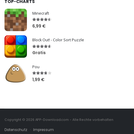
TOP-CHARTS
Minecraft
6,99 €
Block Out! - Color Sort Puzzle
Gratis
Pou
1,99 €
Copyright © 2026
APP-Download.com
- Alle Rechte vorbehalten
Datenschutz
·
Impressum