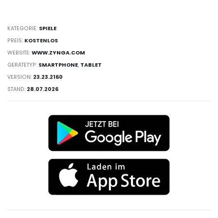
KATEGORIE:
SPIELE
PREIS:
KOSTENLOS
WEBSITE:
WWW.ZYNGA.COM
GERÄTETYP:
SMARTPHONE
,
TABLET
VERSION:
23.23.2160
STAND:
28.07.2026