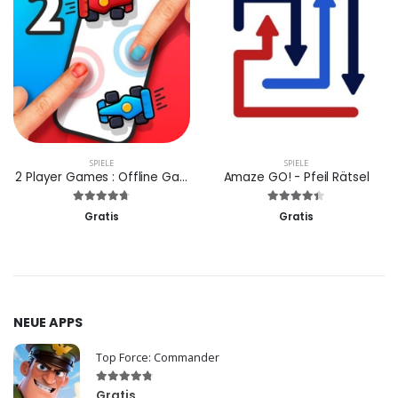
SPIELE
SPIELE
2 Player Games : Offline Games
Amaze GO! - Pfeil Rätsel
Gratis
Gratis
NEUE APPS
Top Force: Commander
Gratis