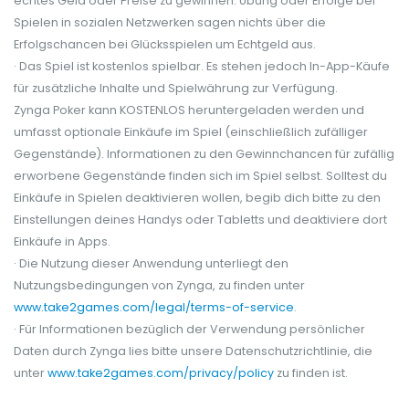
echtes Geld oder Preise zu gewinnen. Übung oder Erfolge bei
Spielen in sozialen Netzwerken sagen nichts über die
Erfolgschancen bei Glücksspielen um Echtgeld aus.
· Das Spiel ist kostenlos spielbar. Es stehen jedoch In-App-Käufe
für zusätzliche Inhalte und Spielwährung zur Verfügung.
Zynga Poker kann KOSTENLOS heruntergeladen werden und
umfasst optionale Einkäufe im Spiel (einschließlich zufälliger
Gegenstände). Informationen zu den Gewinnchancen für zufällig
erworbene Gegenstände finden sich im Spiel selbst. Solltest du
Einkäufe in Spielen deaktivieren wollen, begib dich bitte zu den
Einstellungen deines Handys oder Tabletts und deaktiviere dort
Einkäufe in Apps.
· Die Nutzung dieser Anwendung unterliegt den
Nutzungsbedingungen von Zynga, zu finden unter
www.take2games.com/legal/terms-of-service
.
· Für Informationen bezüglich der Verwendung persönlicher
Daten durch Zynga lies bitte unsere Datenschutzrichtlinie, die
unter
www.take2games.com/privacy/policy
zu finden ist.