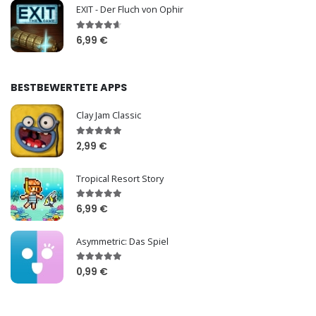
EXIT - Der Fluch von Ophir
6,99 €
BESTBEWERTETE APPS
Clay Jam Classic
2,99 €
Tropical Resort Story
6,99 €
Asymmetric: Das Spiel
0,99 €