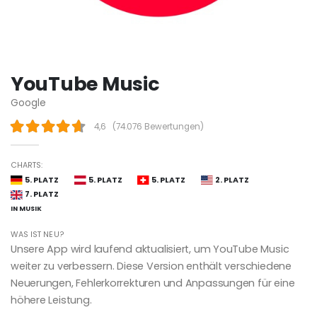
YouTube Music
Google
4,6
(
74.076 Bewertungen
)
CHARTS:
5. PLATZ
5. PLATZ
5. PLATZ
2. PLATZ
7. PLATZ
IN MUSIK
WAS IST NEU?
Unsere App wird laufend aktualisiert, um YouTube Music
weiter zu verbessern. Diese Version enthält verschiedene
Neuerungen, Fehlerkorrekturen und Anpassungen für eine
höhere Leistung.