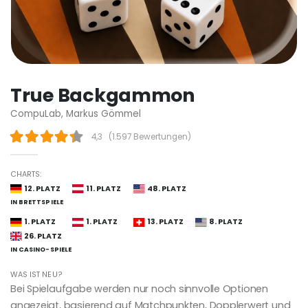
True Backgammon
CompuLab, Markus Gömmel
4,3
(
1.597 Bewertungen
)
CHARTS:
12. PLATZ
11. PLATZ
48. PLATZ
IN BRETTSPIELE
1. PLATZ
1. PLATZ
13. PLATZ
8. PLATZ
26. PLATZ
IN CASINO-SPIELE
WAS IST NEU?
Bei Spielaufgabe werden nur noch sinnvolle Optionen
angezeigt, basierend auf Matchpunkten, Dopplerwert und