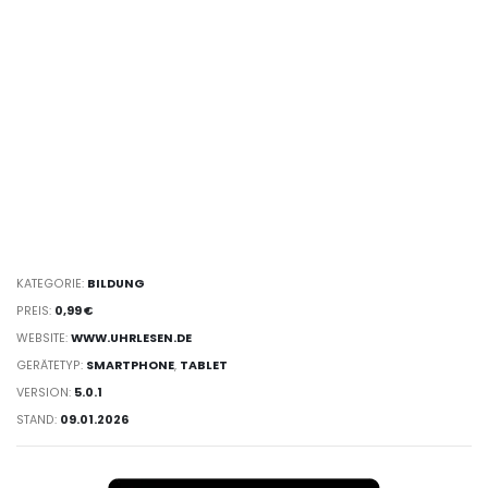
KATEGORIE:
BILDUNG
PREIS:
0,99 €
WEBSITE:
WWW.UHRLESEN.DE
GERÄTETYP:
SMARTPHONE
,
TABLET
VERSION:
5.0.1
STAND:
09.01.2026