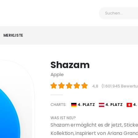
MERKLISTE
Shazam
Apple
4,8
(
1.601.945 Bewert
CHARTS:
4. PLATZ
4. PLATZ
4.
WAS IST NEU?
Shazam ermöglicht es dir jetzt, Stick
Kollektion, inspiriert von Ariana Gra