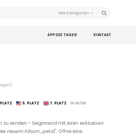
APP DES TAGES!
KONTAKT
ungen
)
 PLATZ
5. PLATZ
7. PLATZ
IN MUSIK
er zu senden – beginnend mit einer exklusiven
ndes neuem Album „petal". Öffne eine