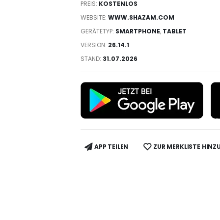
PREIS:
KOSTENLOS
WEBSITE:
WWW.SHAZAM.COM
GERÄTETYP:
SMARTPHONE
,
TABLET
VERSION:
26.14.1
STAND:
31.07.2026
APP TEILEN
ZUR MERKLISTE HINZ