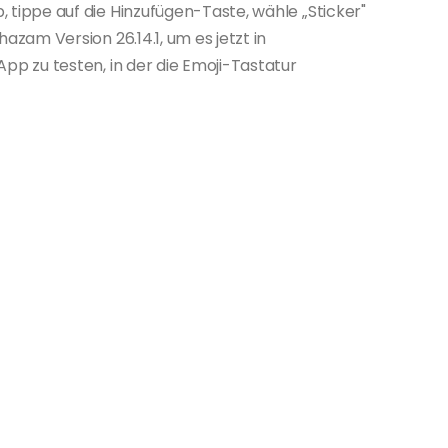
 tippe auf die Hinzufügen-Taste, wähle „Sticker"
azam Version 26.14.1, um es jetzt in
pp zu testen, in der die Emoji-Tastatur