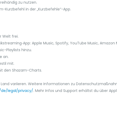
freihändig zu nutzen.
-Kurzbefehl in der „Kurzbefehle“-App.
 Welt frei.
sikstreaming‑App: Apple Music, Spotify, YouTube Music, Amazon 
c-Playlists hinzu.
e an.
til mit.
 mit den Shazam-Charts.
 Land variieren. Weitere Informationen zu Datenschutzmaßnah
de/legal/privacy/
. Mehr Infos und Support erhältst du über App