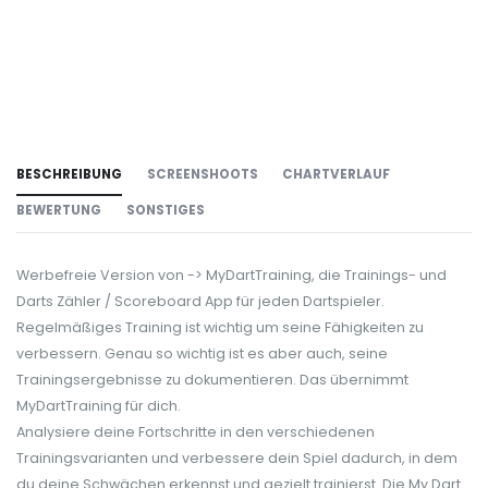
BESCHREIBUNG
SCREENSHOOTS
CHARTVERLAUF
BEWERTUNG
SONSTIGES
Werbefreie Version von -> MyDartTraining, die Trainings- und
Darts Zähler / Scoreboard App für jeden Dartspieler.
Regelmäßiges Training ist wichtig um seine Fähigkeiten zu
verbessern. Genau so wichtig ist es aber auch, seine
Trainingsergebnisse zu dokumentieren. Das übernimmt
MyDartTraining für dich.
Analysiere deine Fortschritte in den verschiedenen
Trainingsvarianten und verbessere dein Spiel dadurch, in dem
du deine Schwächen erkennst und gezielt trainierst. Die My Dart