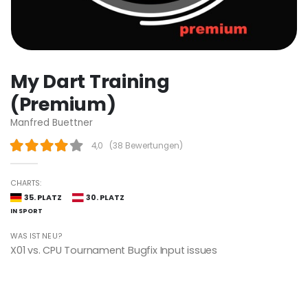
My Dart Training
(Premium)
Manfred Buettner
4,0
(
38 Bewertungen
)
CHARTS:
35. PLATZ
30. PLATZ
IN SPORT
WAS IST NEU?
X01 vs. CPU Tournament Bugfix Input issues