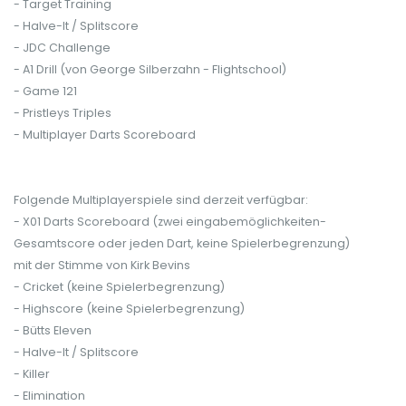
- Target Training
- Halve-It / Splitscore
- JDC Challenge
- A1 Drill (von George Silberzahn - Flightschool)
- Game 121
- Pristleys Triples
- Multiplayer Darts Scoreboard
Folgende Multiplayerspiele sind derzeit verfügbar:
- X01 Darts Scoreboard (zwei eingabemöglichkeiten-
Gesamtscore oder jeden Dart, keine Spielerbegrenzung)
mit der Stimme von Kirk Bevins
- Cricket (keine Spielerbegrenzung)
- Highscore (keine Spielerbegrenzung)
- Bütts Eleven
- Halve-It / Splitscore
- Killer
- Elimination