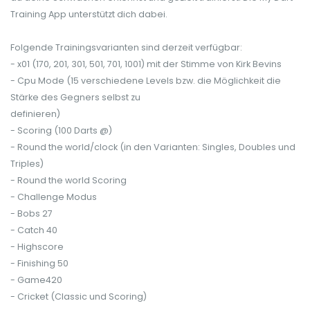
Training App unterstützt dich dabei.
Folgende Trainingsvarianten sind derzeit verfügbar:
- x01 (170, 201, 301, 501, 701, 1001) mit der Stimme von Kirk Bevins
- Cpu Mode (15 verschiedene Levels bzw. die Möglichkeit die
Stärke des Gegners selbst zu
definieren)
- Scoring (100 Darts @)
- Round the world/clock (in den Varianten: Singles, Doubles und
Triples)
- Round the world Scoring
- Challenge Modus
- Bobs 27
- Catch 40
- Highscore
- Finishing 50
- Game420
- Cricket (Classic und Scoring)