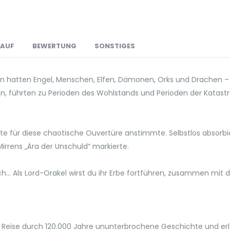
LAUF
BEWERTUNG
SONSTIGES
en hatten Engel, Menschen, Elfen, Dämonen, Orks und Drachen –
ren, führten zu Perioden des Wohlstands und Perioden der Kata
 Note für diese chaotische Ouvertüre anstimmte. Selbstlos absorb
rrens „Ära der Unschuld“ markierte.
ich... Als Lord-Orakel wirst du ihr Erbe fortführen, zusammen m
 Reise durch 120.000 Jahre ununterbrochene Geschichte und erl