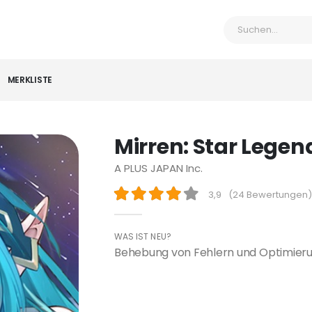
MERKLISTE
Mirren: Star Legen
A PLUS JAPAN Inc.
3,9
(
24 Bewertungen
)
WAS IST NEU?
Behebung von Fehlern und Optimierun