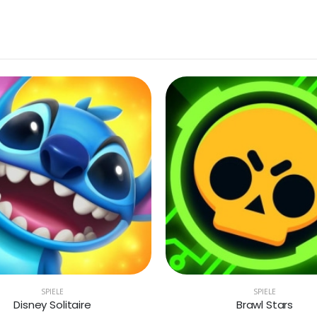
SPIELE
SPIELE
Disney Solitaire
Brawl Stars