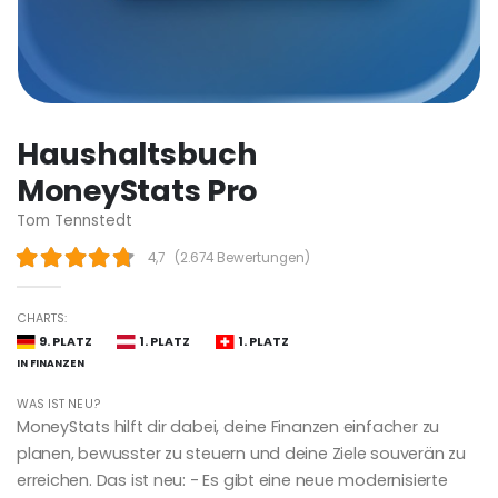
Haushaltsbuch
MoneyStats Pro
Tom Tennstedt
4,7
(
2.674 Bewertungen
)
CHARTS:
9. PLATZ
1. PLATZ
1. PLATZ
IN FINANZEN
WAS IST NEU?
MoneyStats hilft dir dabei, deine Finanzen einfacher zu
planen, bewusster zu steuern und deine Ziele souverän zu
erreichen. Das ist neu: - Es gibt eine neue modernisierte