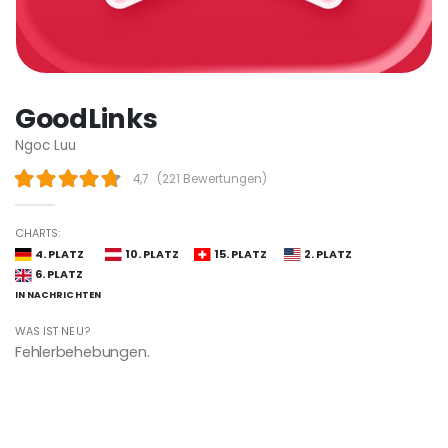
GoodLinks
Ngoc Luu
4,7
(
221 Bewertungen
)
CHARTS:
4. PLATZ
10. PLATZ
15. PLATZ
2. PLATZ
6. PLATZ
IN NACHRICHTEN
WAS IST NEU?
Fehlerbehebungen.