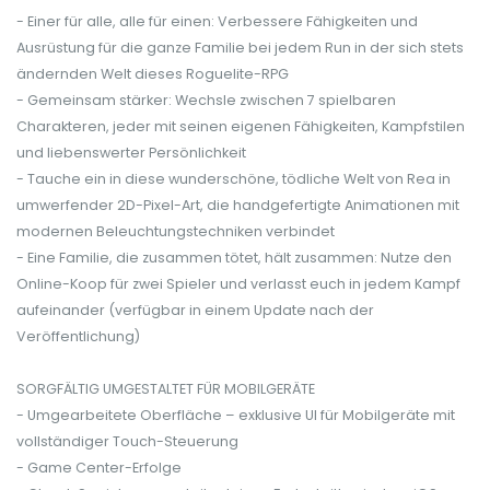
- Einer für alle, alle für einen: Verbessere Fähigkeiten und
Ausrüstung für die ganze Familie bei jedem Run in der sich stets
ändernden Welt dieses Roguelite-RPG
- Gemeinsam stärker: Wechsle zwischen 7 spielbaren
Charakteren, jeder mit seinen eigenen Fähigkeiten, Kampfstilen
und liebenswerter Persönlichkeit
- Tauche ein in diese wunderschöne, tödliche Welt von Rea in
umwerfender 2D-Pixel-Art, die handgefertigte Animationen mit
modernen Beleuchtungstechniken verbindet
- Eine Familie, die zusammen tötet, hält zusammen: Nutze den
Online-Koop für zwei Spieler und verlasst euch in jedem Kampf
aufeinander (verfügbar in einem Update nach der
Veröffentlichung)
SORGFÄLTIG UMGESTALTET FÜR MOBILGERÄTE
- Umgearbeitete Oberfläche – exklusive UI für Mobilgeräte mit
vollständiger Touch-Steuerung
- Game Center-Erfolge