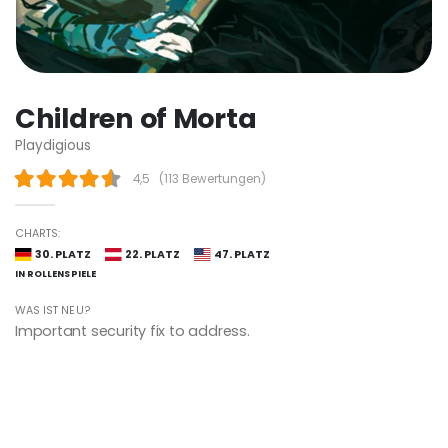
Children of Morta
Playdigious
4,5
(
113 Bewertungen
)
CHARTS:
30. PLATZ
22. PLATZ
47. PLATZ
IN ROLLENSPIELE
WAS IST NEU?
Important security fix to address.