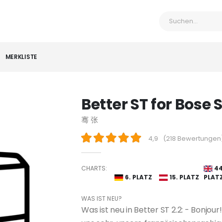
MERKLISTE
H
Better ST for Bos
骞 张
4,9
(
218 Bewertungen
CHARTS:
44
6. PLATZ
15. PLATZ
PLAT
WAS IST NEU?
Was ist neu in Better ST 2.2: - Bonjo