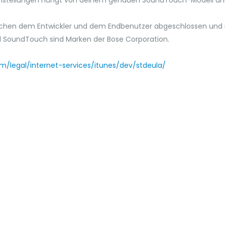
Einstellungen hängt von deinem genauen SoundTouch-Modell und
schen dem Entwickler und dem Endbenutzer abgeschlossen und n
d SoundTouch sind Marken der Bose Corporation.
m/legal/internet-services/itunes/dev/stdeula/