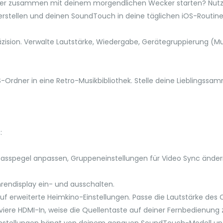
recher zusammen mit deinem morgendlichen Wecker starten? Nutze
stellen und deinen SoundTouch in deine täglichen iOS-Routinen
räzision. Verwalte Lautstärke, Wiedergabe, Gerätegruppierung (
-Ordner in eine Retro-Musikbibliothek. Stelle deine Lieblingss
:
asspegel anpassen, Gruppeneinstellungen für Video Sync ände
hrendisplay ein- und ausschalten.
auf erweiterte Heimkino-Einstellungen. Passe die Lautstärke de
tiviere HDMI-In, weise die Quellentaste auf deiner Fernbedienun