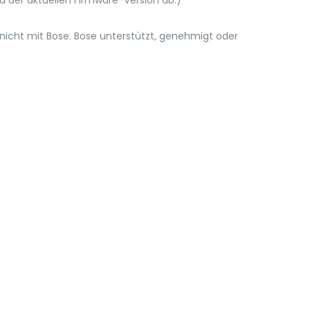
 der aktuellen Firmware-Version ab.)
icht mit Bose. Bose unterstützt, genehmigt oder