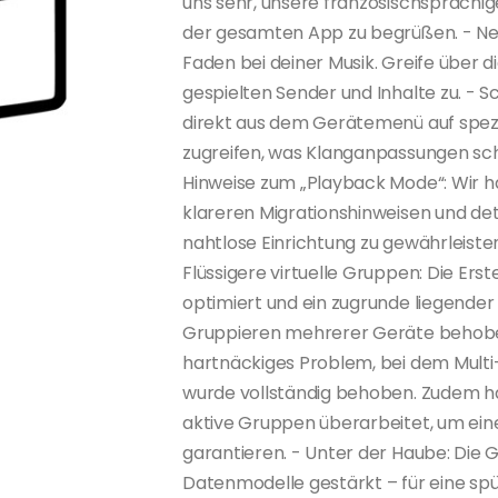
uns sehr, unsere französischsprachige
der gesamten App zu begrüßen. - Neu:
Faden bei deiner Musik. Greife über d
gespielten Sender und Inhalte zu. - S
direkt aus dem Gerätemenü auf spez
zugreifen, was Klanganpassungen schn
Hinweise zum „Playback Mode“: Wir h
klareren Migrationshinweisen und deta
nahtlose Einrichtung zu gewährleiste
Flüssigere virtuelle Gruppen: Die Ers
optimiert und ein zugrunde liegender 
Gruppieren mehrerer Geräte behoben
hartnäckiges Problem, bei dem Mult
wurde vollständig behoben. Zudem hab
aktive Gruppen überarbeitet, um ein
garantieren. - Unter der Haube: Die
Datenmodelle gestärkt – für eine spü