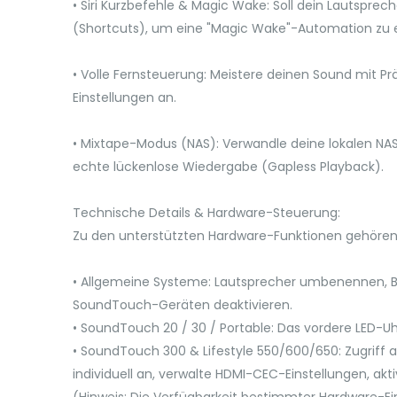
• Siri Kurzbefehle & Magic Wake: Soll dein Lautsp
(Shortcuts), um eine "Magic Wake"-Automation zu er
• Volle Fernsteuerung: Meistere deinen Sound mit P
Einstellungen an.
• Mixtape-Modus (NAS): Verwandle deine lokalen NAS
echte lückenlose Wiedergabe (Gapless Playback).
Technische Details & Hardware-Steuerung:
Zu den unterstützten Hardware-Funktionen gehören
• Allgemeine Systeme: Lautsprecher umbenennen, B
SoundTouch-Geräten deaktivieren.
• SoundTouch 20 / 30 / Portable: Das vordere LED-U
• SoundTouch 300 & Lifestyle 550/600/650: Zugriff 
individuell an, verwalte HDMI-CEC-Einstellungen, ak