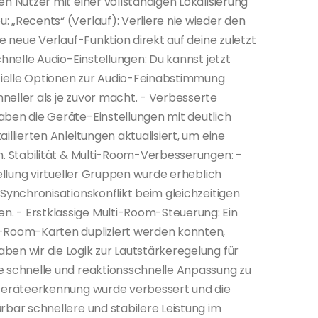
n Nutzer mit einer vollständigen Lokalisierung
 „Recents“ (Verlauf): Verliere nie wieder den
ie neue Verlauf-Funktion direkt auf deine zuletzt
chnelle Audio-Einstellungen: Du kannst jetzt
ielle Optionen zur Audio-Feinabstimmung
eller als je zuvor macht. - Verbesserte
aben die Geräte-Einstellungen mit deutlich
illierten Anleitungen aktualisiert, um eine
n. Stabilität & Multi-Room-Verbesserungen: -
tellung virtueller Gruppen wurde erheblich
Synchronisationskonflikt beim gleichzeitigen
. - Erstklassige Multi-Room-Steuerung: Ein
i-Room-Karten dupliziert werden konnten,
en wir die Logik zur Lautstärkeregelung für
e schnelle und reaktionsschnelle Anpassung zu
 Geräteerkennung wurde verbessert und die
rbar schnellere und stabilere Leistung im