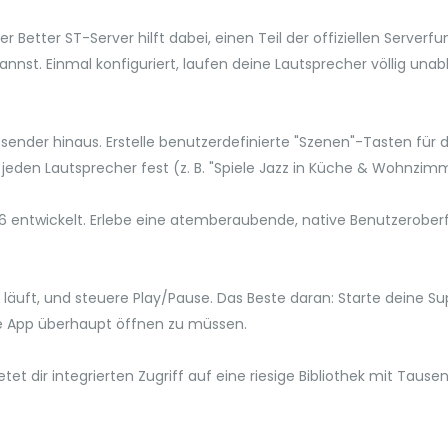
 Better ST-Server hilft dabei, einen Teil der offiziellen Server
annst. Einmal konfiguriert, laufen deine Lautsprecher völlig u
sender hinaus. Erstelle benutzerdefinierte "Szenen"-Tasten für
 jeden Lautsprecher fest (z. B. "Spiele Jazz in Küche & Wohnzi
 iOS 26 entwickelt. Erlebe eine atemberaubende, native Benutzerob
ade läuft, und steuere Play/Pause. Das Beste daran: Starte deine
ie App überhaupt öffnen zu müssen.
etet dir integrierten Zugriff auf eine riesige Bibliothek mit Taus